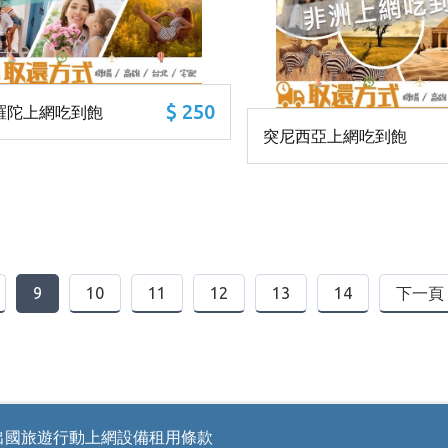
$ 250
羅陀上網吃到飽
突尼西亞上網吃到飽
9
10
11
12
13
14
下一頁
旅遊行動上網設備租用條款