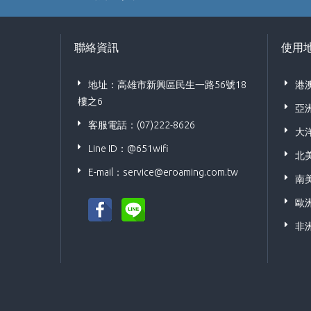
聯絡資訊
使用
地址：高雄市新興區民生一路56號18
港
樓之6
亞
客服電話：(07)222-8626
大
Line ID：@651wifi
北
E-mail：
service@eroaming.com.tw
南
歐
非