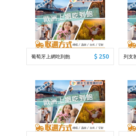
$ 250
葡萄牙上網吃到飽
列支