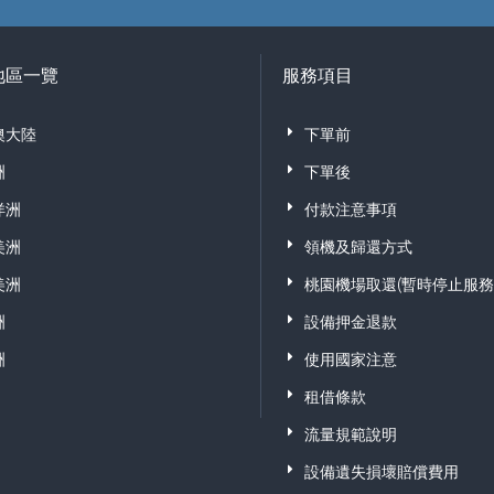
地區一覽
服務項目
澳大陸
下單前
洲
下單後
洋洲
付款注意事項
美洲
領機及歸還方式
美洲
桃園機場取還(暫時停止服務
洲
設備押金退款
洲
使用國家注意
租借條款
流量規範說明
設備遺失損壞賠償費用