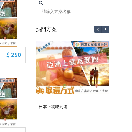
熱門方案
$ 250
日本上網吃到飽
韓國上網