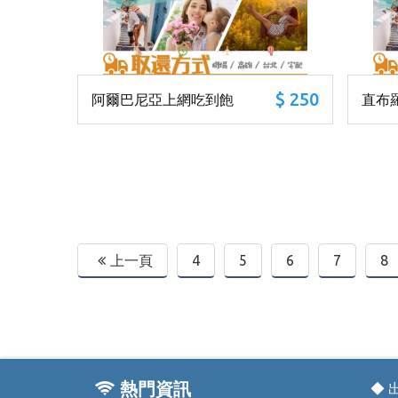
$ 250
阿爾巴尼亞上網吃到飽
直布
上一頁
4
5
6
7
8
熱門資訊
◆ 出國