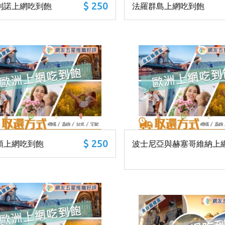
$ 250
利諾上網吃到飽
法羅群島上網吃到飽
$ 250
頓上網吃到飽
波士尼亞與赫塞哥維納上