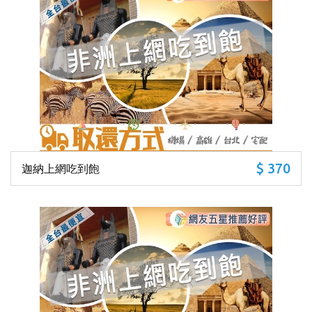
$ 370
迦納上網吃到飽