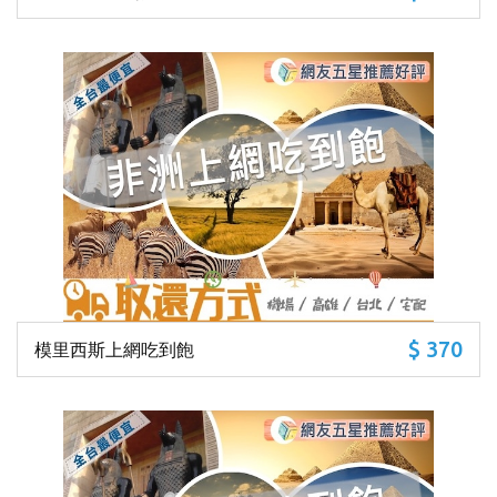
$ 370
模里西斯上網吃到飽