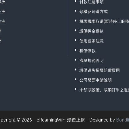
洋洲
付款注意事項
美洲
領機及歸還方式
美洲
桃園機場取還(暫時停止服務
洲
設備押金退款
洲
使用國家注意
租借條款
流量規範說明
設備遺失損壞賠償費用
公司發票申請說明
未領取設備、取消訂單之退
opyright © 2026 eRoamingWiFi 漫遊上網 - Designed by
Bondl