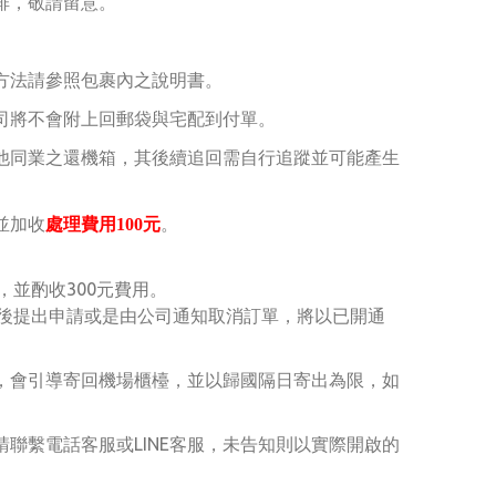
排，敬請留意。
方法請參照包裹內之說明書。
司將不會附上回郵袋與宅配到付單。
他同業之還機箱，其後續追回需自行追蹤並可能產生
並加收
處理費用100元
。
，並酌收300元費用。
於日後提出申請或是由公司通知取消訂單，將以已開通
服，會引導寄回機場櫃檯，並以歸國隔日寄出為限，如
請聯繫電話客服或LINE客服，未告知
則以實際開啟的