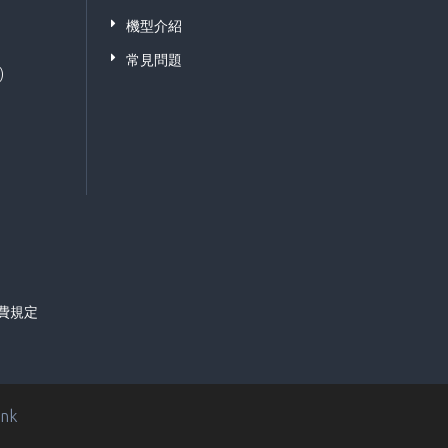
機型介紹
常見問題
)
費規定
ink