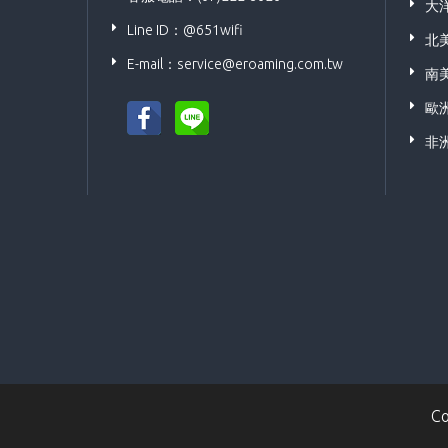
大
Line ID：@651wifi
北
E-mail：
service@eroaming.com.tw
南
歐
非
C