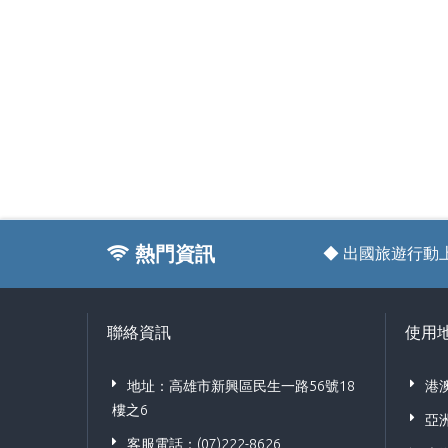
熱門資訊
◆ 出國旅遊行動上
聯絡資訊
使用
地址：高雄市新興區民生一路56號18
港
樓之6
亞
客服電話：(07)222-8626