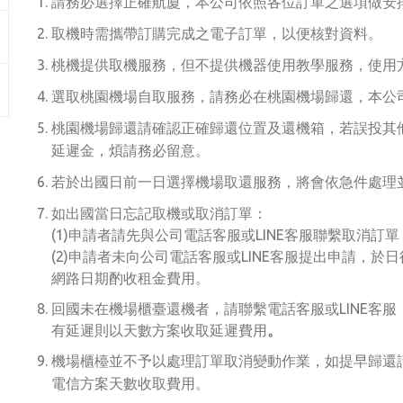
請務必選擇正確航廈，本公司依照各位訂單之選項做安
取機時需攜帶訂購完成之電子訂單，以便核對資料。
桃機提供取機服務，但不提供機器使用教學服務，使用
選取桃園機場自取服務，請務必在桃園機場歸還，本公
桃園機場歸還請確認正確歸還位置及還機箱，若誤投其
延遲金，煩請務必留意。
若於出國日前一日選擇機場取還服務，將會依急件處理
如出國當日忘記取機或取消訂單：
(1)申請者請先與公司電話客服或LINE客服聯繫取消訂單
(2)申請者未向公司電話客服或LINE客服提出申請，
網路日期酌收租金費用。
回國未在機場櫃臺還機者，請聯繫電話客服或LINE客
有延遲則以天數方案收取延遲費用
。
提早歸還
機場櫃檯並不予以處理訂單取消變動作業，如
電信方案天數收取費用。