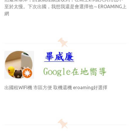
至於太慢。下次出國，我想我還是會選擇他～EROAMING上
網
出國租WIFI機 市區方便 取機還機 eroaming好選擇