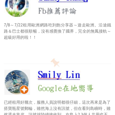
7/8～7/22租用歐洲網路吃到飽分享器～遊走歐洲。沿途鐵
路＆巴士都很順暢，沒有感覺換了國界，完全的無鳳接軌～
超級好用的啦！！
已經租用好幾次，服務人員說明都很仔細，這次再來是為了
搭寶瓶星號郵輪，雖然海上沒有訊號，但在看到島嶼時，雖
然還未靠岸，訊號就陸續接收到，在島上2.3個人共用也不