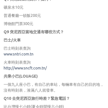
礦泉水10元
普通餐廳一頓飯200元
博物館門票300元
Q9 突尼西亞當地交通有哪些方式？
巴士/火車
巴士時刻表查詢
www.sntri.com.tn
火車時刻表查詢
http://www.sncft.com.tn/
共乘小巴(LOUAGE)
一個九人座小巴，有自己的車站，每輛車有自己的目的地，
沒有時刻表，湊滿八人就發車。
Q10 去突尼西亞旅行時差？緊急電話？
比台灣慢七小時(夏令時間慢六小時)