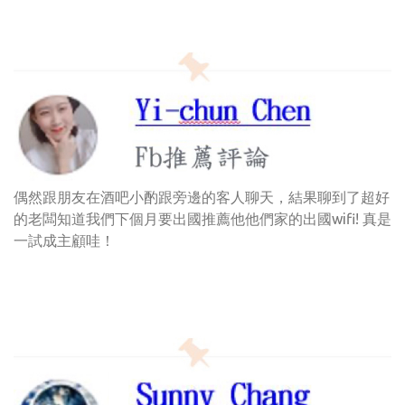
偶然跟朋友在酒吧小酌跟旁邊的客人聊天，結果聊到了超好
的老闆知道我們下個月要出國推薦他他們家的出國wifi! 真是
一試成主顧哇！