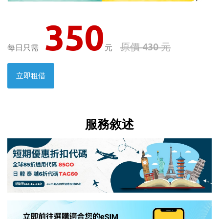
350
原價 430 元
每日只需
元
立即租借
服務敘述