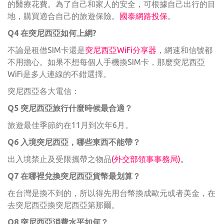
的醫療花費。為了自己和家人的安全，可根據自己出行的目
地，購買適合自己的旅遊保險。
國泰網路投保
。
Q4 在突尼西亞如何上網?
不論是租借SIM卡還是
突尼西亞WiFi分享器
，網速和信號都
不用擔心。如果不想每個人手機換SIM卡，那麼突尼西亞
WiFi是多人連線的不錯選擇。
突尼西亞各大電信：
Q5 突尼西亞旅行什麼時候最合適？
旅遊最佳季節約在11月到次年6月。
Q6 入境突尼西亞，哪些東西不能帶？
出入境禁止及受限攜帶之物品
(
外交部領事事務局
)
。
Q7 在哪裡兌換突尼西亞貨幣最划算？
在台灣是換不到的，所以得先用台幣換成歐元或者美金，在
去突尼西亞換突尼西亞第那爾。
Q8 突尼西亞消費水平如何？