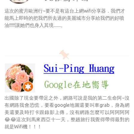
這次的蜜月歐洲行~要不是有這台上網wifi分享器．我們才
能馬上即時的把我們所去過的美麗城市分享給我們的好噴
油!!!!!讓她們也身入其境........。
出國除了現金要帶足之外，網路可說是我的第二生命阿~沒
有網路我會恐慌，要看google地圖還要叫車grab，身為網
美還要及時打卡跟錄影上傳，沒有網路怎麼可以阿阿阿阿
😂😂這次到馬來西亞十一天，整趟旅行我覺得帶得最對的
就是Wifi機！！！