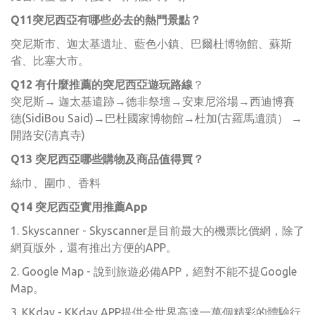
Q11突尼西亞有哪些必去的熱門景點？
突尼斯市、迦太基遺址、藍色小鎮、巴爾杜博物館、蘇斯
省、比塞大市。
Q12 有什麼推薦的突尼西亞遊玩路線
？
突尼斯→ 迦太基遣跡→德非祭壇→安東尼浴場→西迪博賽
德(SidiBou Said)→巴杜國家博物館→杜加(古羅馬遺蹟） →
開路安(清真寺)
Q13 突尼西亞哪些購物及商品值得買？
絲巾、圍巾、香料
Q14 突尼西亞實用推薦App​
1. Skyscanner - Skyscanner是目前最大的機票比價網，除了
網頁版外，還有推出方便的APP。
2. Google Map - 說到旅遊必備APP，絕對不能不提Google
Map。
3. KKday - KKday APP提供全世界高達一萬個精彩的體驗行