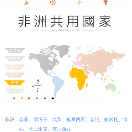
非洲：
南非
、
摩洛哥
、
埃及
、
模里西斯
、
迦納
、
賴索托
、
肯
亞
、
莫三比克
、
突尼西亞