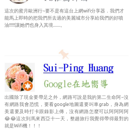
這次的蜜月歐洲行~要不是有這台上網wifi分享器．我們才
能馬上即時的把我們所去過的美麗城市分享給我們的好噴
油!!!!!讓她們也身入其境........。
出國除了現金要帶足之外，網路可說是我的第二生命阿~沒
有網路我會恐慌，要看google地圖還要叫車grab，身為網
美還要及時打卡跟錄影上傳，沒有網路怎麼可以阿阿阿阿
😂😂這次到馬來西亞十一天，整趟旅行我覺得帶得最對的
就是Wifi機！！！