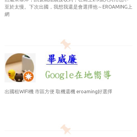
至於太慢。下次出國，我想我還是會選擇他～EROAMING上
網
出國租WIFI機 市區方便 取機還機 eroaming好選擇