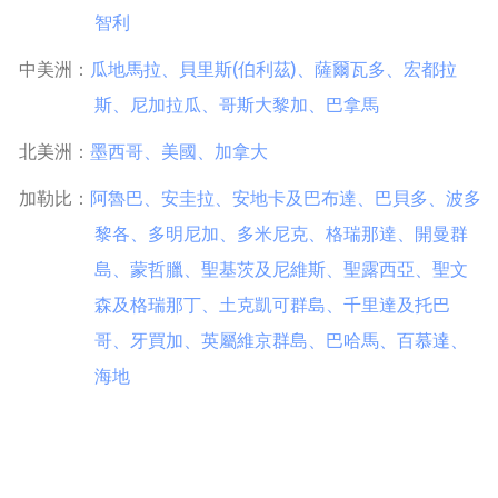
智利
中美洲：
瓜
地馬拉
、
貝里斯(伯利茲)
、
薩爾瓦多
、
宏都拉
斯
、
尼加拉瓜
、
哥斯大黎加
、
巴拿馬
北美洲：
墨西哥
、
美國
、
加拿大
加勒比：
阿魯巴
、
安圭拉
、
安地卡及巴布達
、
巴貝多
、
波多
黎各
、
多明尼加
、
多米尼克
、
格瑞那達
、
開曼群
島
、
蒙哲臘
、
聖基茨及尼維斯
、
聖露西亞
、
聖文
森及格瑞那丁
、
土克凱可群島​
、
千里達及托巴
哥
、
牙買加
、
英屬維京群島
、
巴哈馬
、
百慕達
、
海地