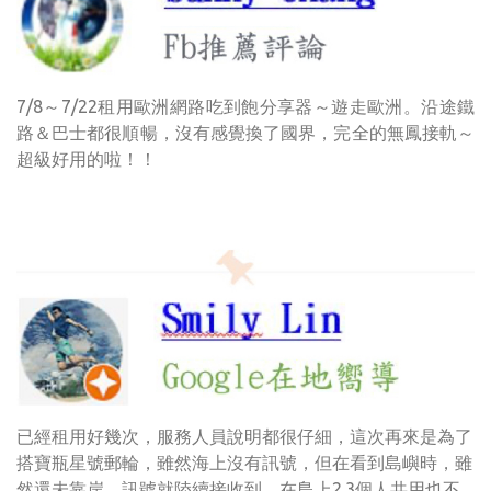
7/8～7/22租用歐洲網路吃到飽分享器～遊走歐洲。沿途鐵
路＆巴士都很順暢，沒有感覺換了國界，完全的無鳳接軌～
超級好用的啦！！
已經租用好幾次，服務人員說明都很仔細，這次再來是為了
搭寶瓶星號郵輪，雖然海上沒有訊號，但在看到島嶼時，雖
然還未靠岸，訊號就陸續接收到，在島上2.3個人共用也不