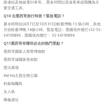
路邊站及無線電叫車等。 墨各州間以長途客車或飛機為主
要交通工具。
Q10 去墨西哥旅行時差？緊急電話？
夏令時間自(4月7日至10月31日)較臺灣晚 13 個小時，其他
月份較臺灣晚 14個小時。緊急電話：墨國境外撥打+52-55-
54190894，墨國境內撥打： 55-54190894
Q11墨西哥有哪些必去的熱門景點？
墨西哥國家人類學博物館
墨西哥城國家美術館
憲法廣場
Xel-Ha主題生態公園
科蘇梅爾島
女人島
圖倫遺址