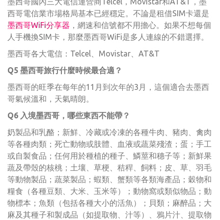
墨西哥國內三大電信運營商Telcel，Movistar和AT&T，墨
西哥電信業市場格局基本已經穩定。不論是租借SIM卡還是
墨西哥WiFi分享器
，網速和信號都不用擔心。如果不想每個
人手機換SIM卡，那麼墨西哥WiFi是多人連線的不錯選擇。
墨西哥各大電信：Telcel、Movistar、AT&T
Q5 墨西哥旅行什麼時候最合適？
墨西哥的旺季在每年的11月到次年的3月，這個適合去墨西
哥氣候溫和，天氣晴朗。
Q6 入境墨西哥，哪些東西不能帶？
奶製品和乳酪；新鮮、冷藏或冷凍的各種牛肉、豬肉、禽肉
等各種肉類；死亡動物或肢體、血液或蔬菜殘渣；蛋；手工
或自製食品；任何用於種植的種子、鱗莖和穗子等；新鮮果
蔬及帶殼的核桃；土壤、草梗、秸稈、飼料；皮、草、羽毛
等動物製品；蔬菜製品；蝦類、蟹類等各類海產品；穀物和
糧食（各種豆類、大米、玉米等）；動物窩或類似物品；動
物標本；魚類（包括各種大小的活魚）；貝類；麻醉品；大
麻及其種子和製成品（如提取物、汁等）、鴉片汁、提取物