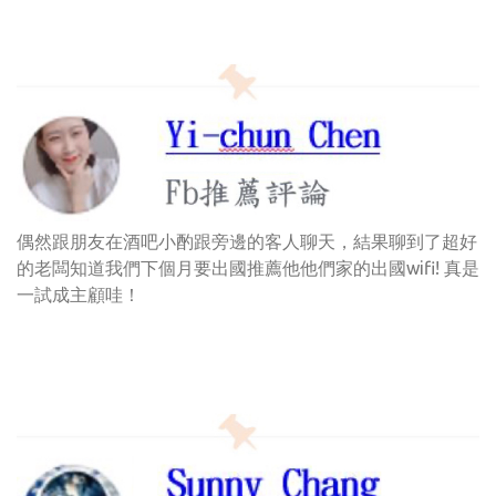
偶然跟朋友在酒吧小酌跟旁邊的客人聊天，結果聊到了超好
的老闆知道我們下個月要出國推薦他他們家的出國wifi! 真是
一試成主顧哇！