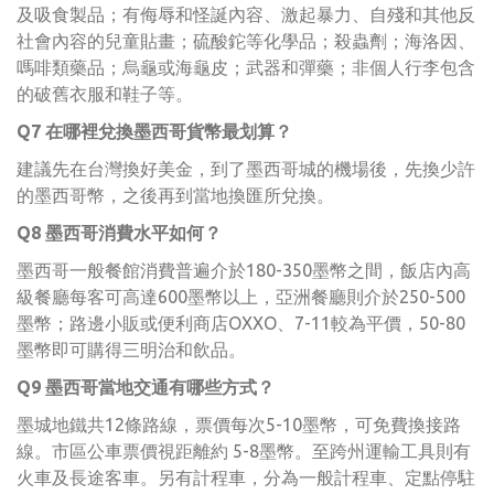
及吸食製品；有侮辱和怪誕內容、激起暴力、自殘和其他反
社會內容的兒童貼畫；硫酸鉈等化學品；殺蟲劑；海洛因、
嗎啡類藥品；烏龜或海龜皮；武器和彈藥；非個人行李包含
的破舊衣服和鞋子等。
Q7 在哪裡兌換墨西哥貨幣最划算？
建議先在台灣換好美金，到了墨西哥城的機場後，先換少許
的墨西哥幣，之後再到當地換匯所兌換。
Q8 墨西哥消費水平如何？
墨西哥一般餐館消費普遍介於180-350墨幣之間，飯店內高
級餐廳每客可高達600墨幣以上，亞洲餐廳則介於250-500
墨幣；路邊小販或便利商店OXXO、7-11較為平價，50-80
墨幣即可購得三明治和飲品。
Q9 墨西哥當地交通有哪些方式？
墨城地鐵共12條路線，票價每次5-10墨幣，可免費換接路
線。市區公車票價視距離約 5-8墨幣。至跨州運輸工具則有
火車及長途客車。另有計程車，分為一般計程車、定點停駐