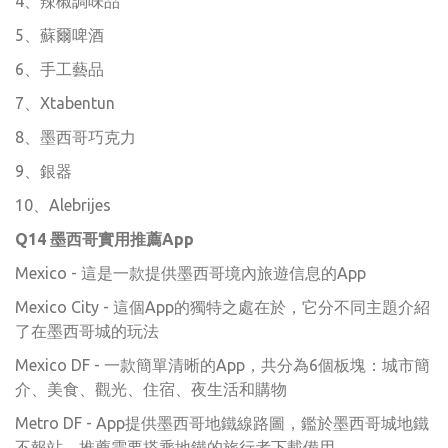
4、辣椒調味品
5、蘇爾啤酒
6、手工藝品
7、Xtabentun
8、墨西哥巧克力
9、銀器
10、Alebrijes
Q14 墨西哥實用推薦App​
Mexico -
這是一款提供墨西哥境內旅遊信息的App
Mexico City -
這個App的獨特之處在於，它分不同主題介紹
了在墨西哥城的玩法
Mexico DF - 一款簡單清晰的App，共分為6個板塊：城市簡
介、美食、觀光、住宿、夜生活和購物
Metro DF -
App提供墨西哥地鐵線路圖，鑑於墨西哥城地鐵
不報站，推薦需要搭乘地鐵的旅行者下載備用。