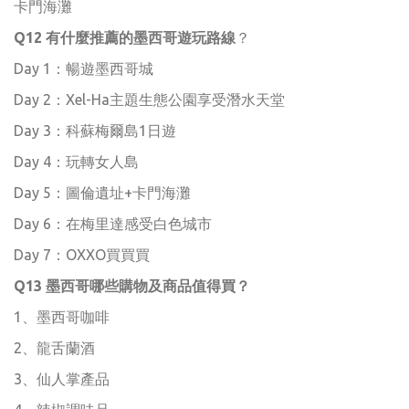
卡門海灘
Q12 有什麼推薦的墨西哥遊玩路線
？
Day 1：暢遊墨西哥城
Day 2：Xel-Ha主題生態公園享受潛水天堂
Day 3：科蘇梅爾島1日遊
Day 4：玩轉女人島
Day 5：圖倫遺址+卡門海灘
Day 6：在梅里達感受白色城市
Day 7：OXXO買買買
Q13 墨西哥哪些購物及商品值得買？
1、墨西哥咖啡
2、龍舌蘭酒
3、仙人掌產品