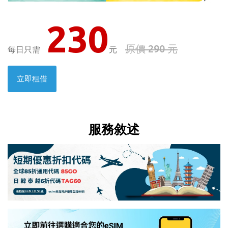
230
原價 290 元
每日只需
元
立即租借
服務敘述