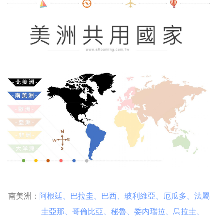
南美洲：
阿根廷
、
巴拉圭
、
巴西
、
玻利維亞
、
厄瓜多
、
法屬
圭亞那
、
哥倫比亞
、
秘魯
、
委內瑞拉
、
烏拉圭
、