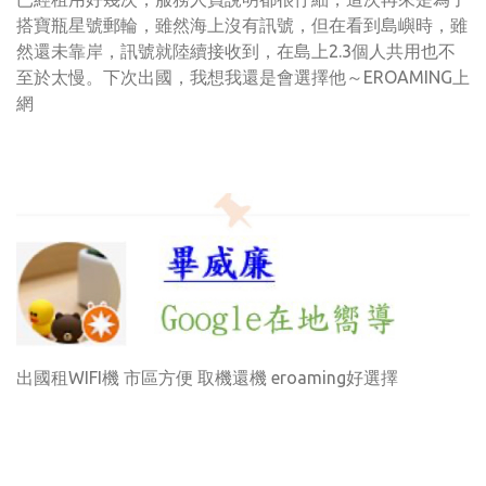
搭寶瓶星號郵輪，雖然海上沒有訊號，但在看到島嶼時，雖
然還未靠岸，訊號就陸續接收到，在島上2.3個人共用也不
至於太慢。下次出國，我想我還是會選擇他～EROAMING上
網
出國租WIFI機 市區方便 取機還機 eroaming好選擇