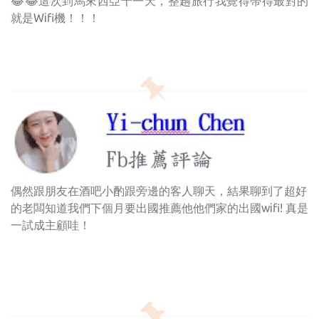
😂😂這次到馬來西亞十一天，整趟旅行我覺得帶得最對的
就是Wifi機！！！
偶然跟朋友在酒吧小酌跟旁邊的客人聊天，結果聊到了超好
的老闆知道我們下個月要出國推薦他他們家的出國wifi! 真是
一試成主顧哇！