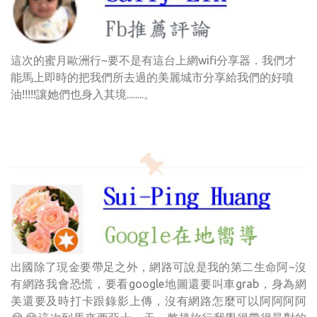
這次的蜜月歐洲行~要不是有這台上網wifi分享器．我們才
能馬上即時的把我們所去過的美麗城市分享給我們的好噴
油!!!!!讓她們也身入其境........。
出國除了現金要帶足之外，網路可說是我的第二生命阿~沒
有網路我會恐慌，要看google地圖還要叫車grab，身為網
美還要及時打卡跟錄影上傳，沒有網路怎麼可以阿阿阿阿