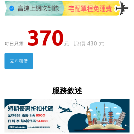
370
原價 430 元
每日只需
元
立即租借
服務敘述