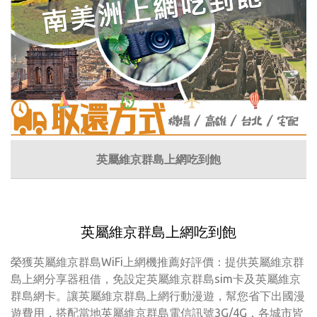
英屬維京群島上網吃到飽
英屬維京群島上網吃到飽
榮獲英屬維京群島WiFi上網機推薦好評價：提供英屬維京群
島上網分享器租借，免設定英屬維京群島sim卡及英屬維京
群島網卡。讓英屬維京群島上網行動漫遊，幫您省下出國漫
遊費用，搭配當地英屬維京群島電信訊號3G/4G，各城市皆