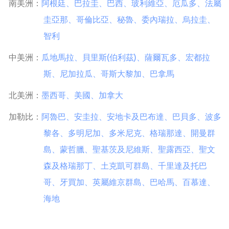
南美洲：
阿根廷
、
巴拉圭
、
巴西
、
玻利維亞
、
厄瓜多
、
法屬
圭亞那
、
哥倫比亞
、
秘魯
、
委內瑞拉
、
烏拉圭
、
智利
中美洲：
瓜
地馬拉
、
貝里斯(伯利茲)
、
薩爾瓦多
、
宏都拉
斯
、
尼加拉瓜
、
哥斯大黎加
、
巴拿馬
北美洲：
墨西哥
、
美國
、
加拿大
加勒比：
阿魯巴
、
安圭拉
、
安地卡及巴布達
、
巴貝多
、
波多
黎各
、
多明尼加
、
多米尼克
、
格瑞那達
、
開曼群
島
、
蒙哲臘
、
聖基茨及尼維斯
、
聖露西亞
、
聖文
森及格瑞那丁
、
土克凱可群島​
、
千里達及托巴
哥
、
牙買加
、
英屬維京群島
、
巴哈馬
、
百慕達
、
海地