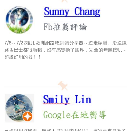
7/8～7/22租用歐洲網路吃到飽分享器～遊走歐洲。沿途鐵
路＆巴士都很順暢，沒有感覺換了國界，完全的無鳳接軌～
超級好用的啦！！
已經租用好幾次，服務人員說明都很仔細，這次再來是為了