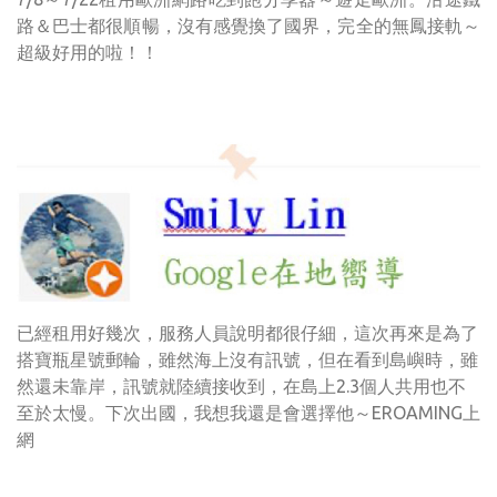
路＆巴士都很順暢，沒有感覺換了國界，完全的無鳳接軌～
超級好用的啦！！
已經租用好幾次，服務人員說明都很仔細，這次再來是為了
搭寶瓶星號郵輪，雖然海上沒有訊號，但在看到島嶼時，雖
然還未靠岸，訊號就陸續接收到，在島上2.3個人共用也不
至於太慢。下次出國，我想我還是會選擇他～EROAMING上
網