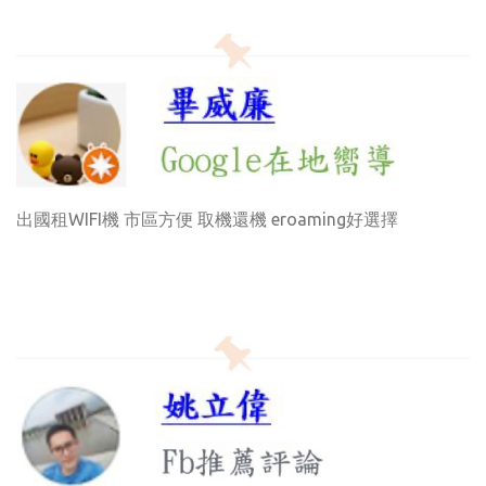
出國租WIFI機 市區方便 取機還機 eroaming好選擇