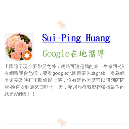
出國除了現金要帶足之外，網路可說是我的第二生命阿~沒
有網路我會恐慌，要看google地圖還要叫車grab，身為網
美還要及時打卡跟錄影上傳，沒有網路怎麼可以阿阿阿阿
😂😂這次到馬來西亞十一天，整趟旅行我覺得帶得最對的
就是Wifi機！！！