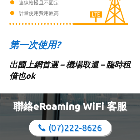
連線較慢且不固定
計量使用費用較高
第一次使用?
出國上網首選 – 機場取還 – 臨時租
借也ok
聯絡eRoaming WiFi 客服
(07)222-8626