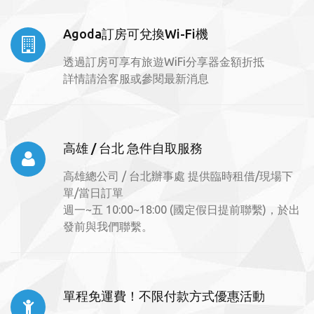
Agoda訂房可兌換Wi-Fi機
透過訂房可享有旅遊WiFi分享器金額折抵
詳情請洽客服或參閱最新消息
高雄 / 台北 急件自取服務
高雄總公司 / 台北辦事處 提供臨時租借/現場下
單/當日訂單
週一~五 10:00~18:00 (國定假日提前聯繫)，於出
發前與我們聯繫。
單程免運費！不限付款方式優惠活動