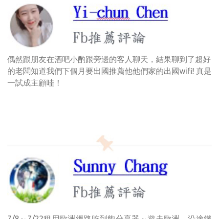
偶然跟朋友在酒吧小酌跟旁邊的客人聊天，結果聊到了超好
的老闆知道我們下個月要出國推薦他他們家的出國wifi! 真是
一試成主顧哇！
7/8～7/22租用歐洲網路吃到飽分享器～遊走歐洲。沿途鐵