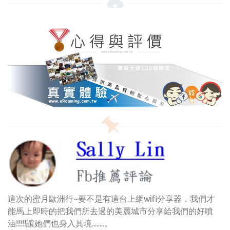
這次的蜜月歐洲行~要不是有這台上網wifi分享器．我們才
能馬上即時的把我們所去過的美麗城市分享給我們的好噴
油!!!!!讓她們也身入其境........。