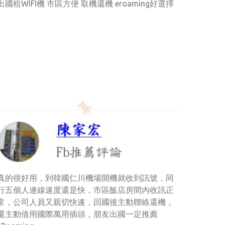
出國租WIFI機 市區方便 取機還機 eroaming好選擇
真的很好用，到韓國仁川機場開機就收到訊號，同
行五個人連線速度還是快，市區飯店房間內收訊正
常，公司人員又親切快速，回國後主動聯絡還機，
還主動借用國際萬用插頭，朋友出國一定推薦