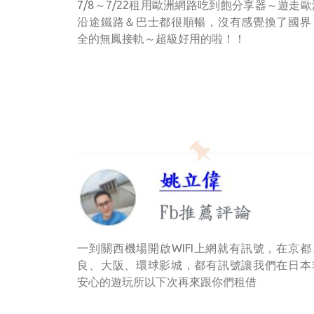
7/8～7/22租用歐洲網路吃到飽分享器～遊走
沿途鐵路＆巴士都很順暢，沒有感覺換了國界
全的無鳳接軌～超級好用的啦！！
一到關西機場開啟WIFI上網就有訊號，在京都
良、大阪、環球影城，都有訊號讓我們在日本
安心的遊玩所以下次再來跟你們租借