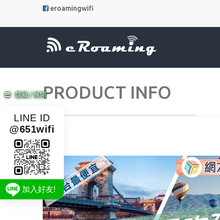
eroamingwifi
PRODUCT INFO
隱藏 / 展開
LINE ID
@651wifi
加入好友!