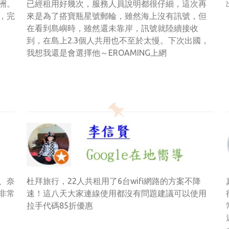
歐洲。
已經租用好幾次，服務人員說明都很仔細，這次再
，完
來是為了搭寶瓶星號郵輪，雖然海上沒有訊號，但
在看到島嶼時，雖然還未靠岸，訊號就陸續接收
到，在島上2.3個人共用也不至於太慢。下次出國，
我想我還是會選擇他～EROAMING上網
、奈
杜拜旅行，22人共租用了6台wifi網路的方案不降
非常
速！這八天大家連線使用都沒有問題建議可以使用
拉手代碼85折優惠