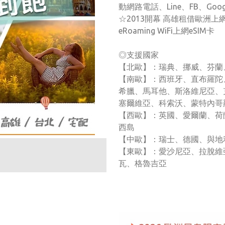
動網路電話、Line、FB、Googl
☆2013開幕 高雄租借歐洲
eRoaming WiFi上網eSIM卡
◎支援國家
【北歐】：瑞典、挪威、芬蘭
【南歐】：西班牙、直布羅陀
希臘、馬耳他、斯洛維尼亞、
塞爾維亞、科索沃、蒙特內哥
【西歐】：英國、愛爾蘭、荷
西島
【中歐】：瑞士、德國、與地
【東歐】：愛沙尼亞、拉脫維
瓦、格魯吉亞