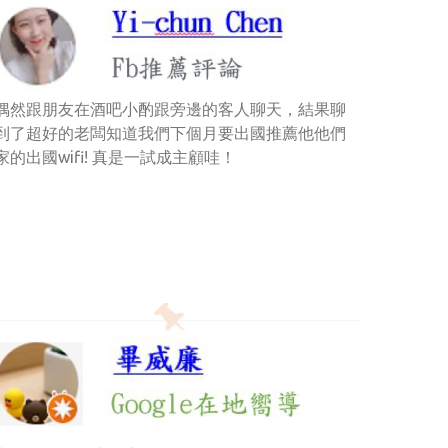
偶然跟朋友在酒吧小酌跟旁邊的客人聊天，結果聊
到了超好的老闆知道我們下個月要出國推薦他他們
家的出國wifi! 真是一試成主顧哇！