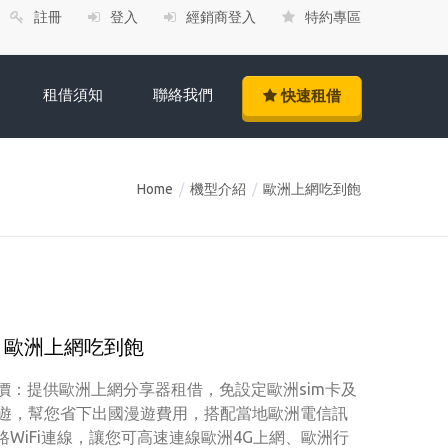
註冊
登入
經銷商登入
特約專區
租借須知
聯絡我們
快速租借
Home
/
機型介紹
/
歐洲上網吃到飽
歐洲上網吃到飽
評價：提供歐洲上網分享器租借，免設定歐洲sim卡及
遊，幫您省下出國漫遊費用，搭配當地歐洲電信訊
路WiFi連線，讓您可高速連線歐洲4G上網、歐洲行