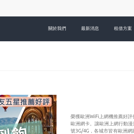
關於我們
最新消息
租借方案
榮獲歐洲WiFi上網機推薦好
歐洲網卡。讓歐洲上網行動漫
號3G/4G，各城市皆有歐洲網