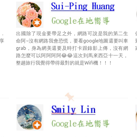
器．
出國除了現金要帶足之外，網路可說是我的第二生
享
命阿~沒有網路我會恐慌，要看google地圖還要叫車
grab，身為網美還要及時打卡跟錄影上傳，沒有網
路怎麼可以阿阿阿阿😂😂這次到馬來西亞十一天，
整趟旅行我覺得帶得最對的就是Wifi機！！！