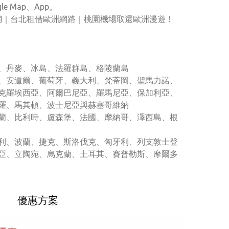
e Map、App。
上網｜台北租借歐洲網路｜桃園機場取還歐洲漫遊！
、丹麥、冰島、法羅群島、格陵蘭島
、安道爾、葡萄牙、義大利、梵蒂岡、聖馬力諾、
克羅埃西亞、阿爾巴尼亞、羅馬尼亞、保加利亞、
羅、馬其頓、波士尼亞與赫塞哥維納
蘭、比利時、盧森堡、法國、摩納哥、澤西島、根
利、波蘭、捷克、斯洛伐克、匈牙利、列支敦士登
亞、立陶宛、烏克蘭、土耳其、賽普勒斯、摩爾多
優惠方案