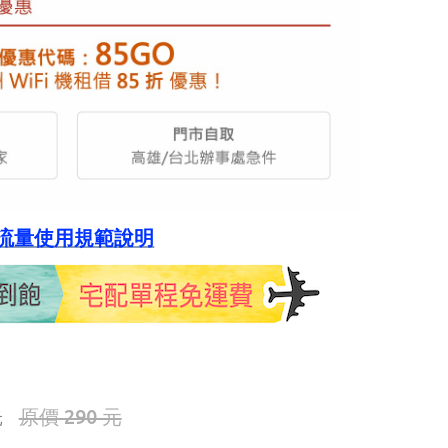
流量使用規範說明
原價 290 元
元