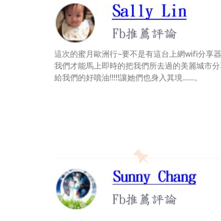
這次的蜜月歐洲行~要不是有這台上網wifi分享
我們才能馬上即時的把我們所去過的美麗城市分
給我們的好噴油!!!!!讓她們也身入其境........。