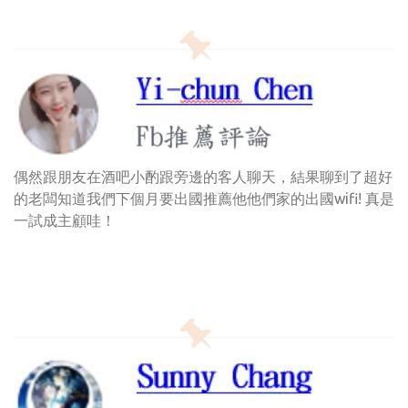
偶然跟朋友在酒吧小酌跟旁邊的客人聊天，結果聊到了超好
的老闆知道我們下個月要出國推薦他他們家的出國wifi! 真是
一試成主顧哇！