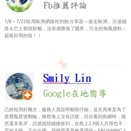
7/8～7/22租用歐洲網路吃到飽分享器～遊走歐洲。沿途鐵
路＆巴士都很順暢，沒有感覺換了國界，完全的無鳳接軌～
超級好用的啦！！
已經租用好幾次，服務人員說明都很仔細，這次再來是為了
搭寶瓶星號郵輪，雖然海上沒有訊號，但在看到島嶼時，雖
然還未靠岸，訊號就陸續接收到，在島上2.3個人共用也不
至於太慢。下次出國，我想我還是會選擇他～EROAMING上