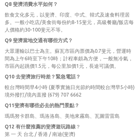
Q8 斐濟消費水平如何？
飲食文化多元，以斐濟、印度、中式、韓式及速食料理居
多。一般小吃店/美食街每份約8-15斐元，高級餐廳/飯店每
人價格約30-100斐元不等。
Q9 斐濟當地交通有哪些方式？
大眾運輸以巴士為主。蘇瓦市區內票價為0.7斐元，營運時
間為上午6時至下午10時；計程車頗為方便，一般無冷氣，
市區內起跳價1.5元，每公里加價1元，長途可議價。
Q10 去斐濟旅行時差？緊急電話？
較台灣時間早4小時 (夏季實施日光節約時間較台灣早5小時)
境外撥打/境內直撥 (679) 707 6662
Q11斐濟有哪些必去的熱門景點？
瑪瑪努卡群島、瑪洛洛島、美地來霧島、瓦圖雷雷島
Q12 有什麼推薦的斐濟遊玩路線
？
第 一 天 台北 / 香港 / 南迪(斐濟)