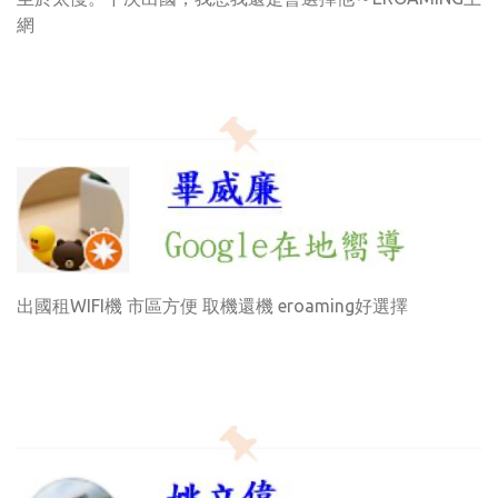
網
出國租WIFI機 市區方便 取機還機 eroaming好選擇