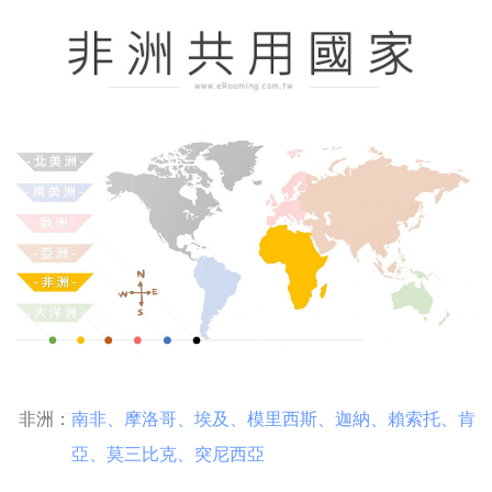
非洲：
南非
、
摩洛哥
、
埃及
、
模里西斯
、
迦納
、
賴索托
、
肯
亞
、
莫三比克
、
突尼西亞