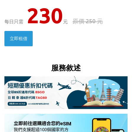
230
原價 250 元
每日只需
元
立即租借
服務敘述