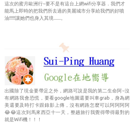
這次的蜜月歐洲行~要不是有這台上網wifi分享器．我們才
能馬上即時的把我們所去過的美麗城市分享給我們的好噴
油!!!!!讓她們也身入其境........。
出國除了現金要帶足之外，網路可說是我的第二生命阿~沒
有網路我會恐慌，要看google地圖還要叫車grab，身為網
美還要及時打卡跟錄影上傳，沒有網路怎麼可以阿阿阿阿
😂😂這次到馬來西亞十一天，整趟旅行我覺得帶得最對的
就是Wifi機！！！