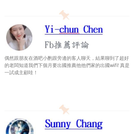
偶然跟朋友在酒吧小酌跟旁邊的客人聊天，結果聊到了超好
的老闆知道我們下個月要出國推薦他他們家的出國wifi! 真是
一試成主顧哇！