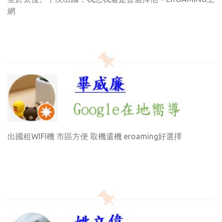
網
出國租WIFI機 市區方便 取機還機 eroaming好選擇