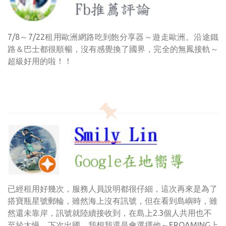
7/8～7/22租用歐洲網路吃到飽分享器～遊走歐洲。沿途鐵
路＆巴士都很順暢，沒有感覺換了國界，完全的無鳳接軌～
超級好用的啦！！
已經租用好幾次，服務人員說明都很仔細，這次再來是為了
搭寶瓶星號郵輪，雖然海上沒有訊號，但在看到島嶼時，雖
然還未靠岸，訊號就陸續接收到，在島上2.3個人共用也不
至於太慢。下次出國，我想我還是會選擇他～EROAMING上