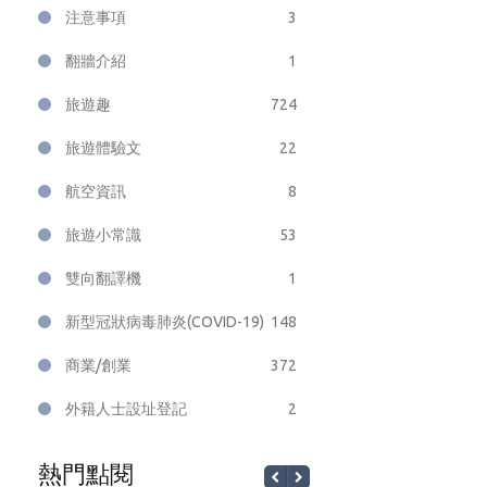
注意事項
3
翻牆介紹
1
旅遊趣
724
旅遊體驗文
22
航空資訊
8
旅遊小常識
53
雙向翻譯機
1
新型冠狀病毒肺炎(COVID-19)
148
商業/創業
372
外籍人士設址登記
2
熱門點閱