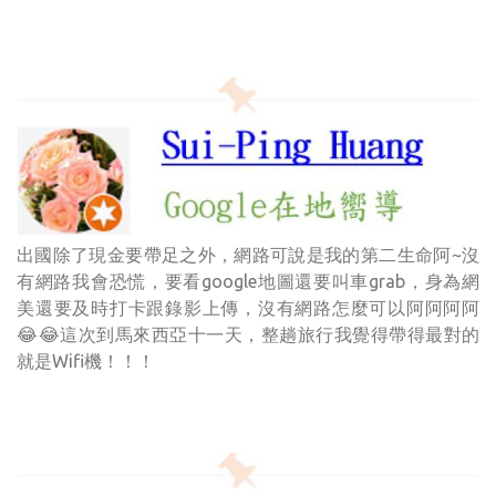
出國除了現金要帶足之外，網路可說是我的第二生命阿~沒
有網路我會恐慌，要看google地圖還要叫車grab，身為網
美還要及時打卡跟錄影上傳，沒有網路怎麼可以阿阿阿阿
😂😂這次到馬來西亞十一天，整趟旅行我覺得帶得最對的
就是Wifi機！！！