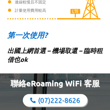
連線較慢且不固定
計量使用費用較高
第一次使用?
出國上網首選 – 機場取還 – 臨時租
借也ok
聯絡eRoaming WiFi 客服
(07)222-8626