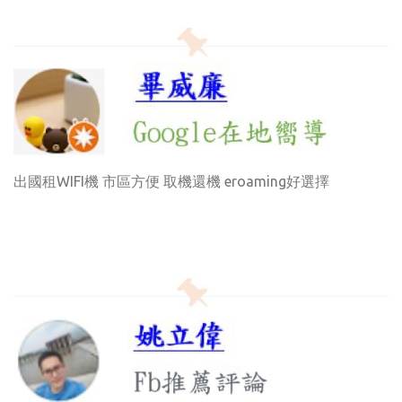
出國租WIFI機 市區方便 取機還機 eroaming好選擇