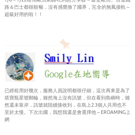
路＆巴士都很順暢，沒有感覺換了國界，完全的無鳳接軌～
超級好用的啦！！
已經租用好幾次，服務人員說明都很仔細，這次再來是為了
搭寶瓶星號郵輪，雖然海上沒有訊號，但在看到島嶼時，雖
然還未靠岸，訊號就陸續接收到，在島上2.3個人共用也不
至於太慢。下次出國，我想我還是會選擇他～EROAMING上
網