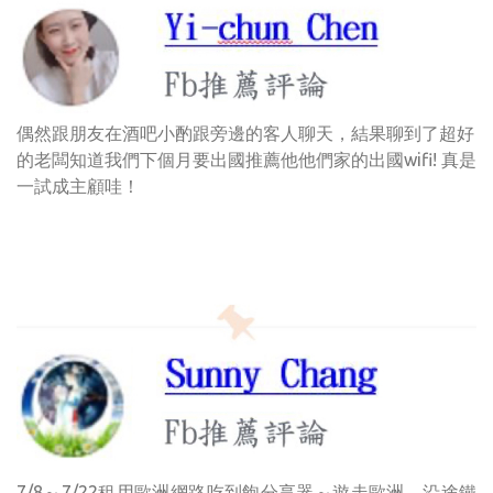
偶然跟朋友在酒吧小酌跟旁邊的客人聊天，結果聊到了超好
的老闆知道我們下個月要出國推薦他他們家的出國wifi! 真是
一試成主顧哇！
7/8～7/22租用歐洲網路吃到飽分享器～遊走歐洲。沿途鐵