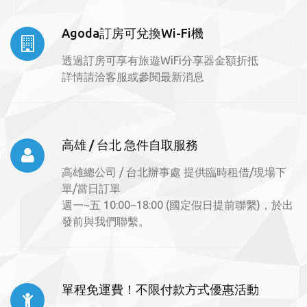
Agoda訂房可兌換Wi-Fi機
透過訂房可享有旅遊WiFi分享器金額折抵
詳情請洽客服或參閱最新消息
高雄 / 台北 急件自取服務
高雄總公司 / 台北辦事處 提供臨時租借/現場下
單/當日訂單
週一~五 10:00~18:00 (國定假日提前聯繫)，於出
發前與我們聯繫。
單程免運費！不限付款方式優惠活動