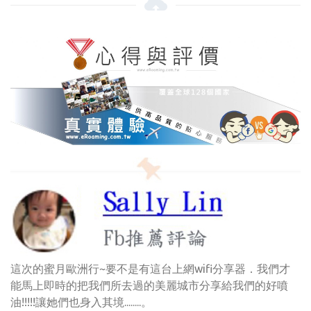
這次的蜜月歐洲行~要不是有這台上網wifi分享器．我們才
能馬上即時的把我們所去過的美麗城市分享給我們的好噴
油!!!!!讓她們也身入其境........。