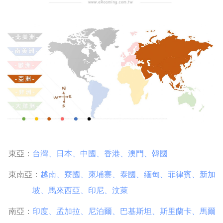
東亞：
台灣
、
日本
、
中國
、
香港
、
澳門
、
韓國
東南亞：
越南
、
寮國
、
柬埔寨
、
泰國
、
緬甸
、
菲律賓
、
新加
坡
、
馬來西亞
、
印尼
、
汶萊
南亞：
印度
、
孟加拉
、
尼泊爾
、
巴基斯坦
、
斯里蘭卡
、
馬爾