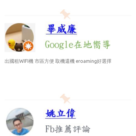
出國租WIFI機 市區方便 取機還機 eroaming好選擇