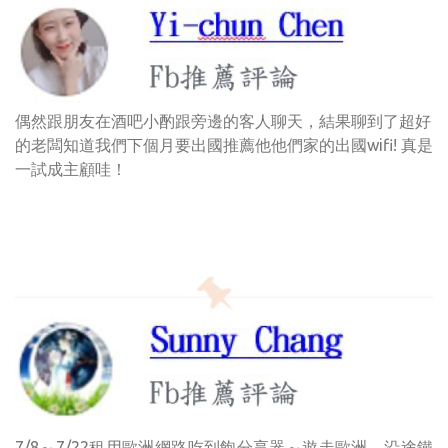
偶然跟朋友在酒吧小酌跟旁邊的客人聊天，結果聊到了超好
的老闆知道我們下個月要出國推薦他他們家的出國wifi! 真是
一試成主顧哇！
7/8～7/22租用歐洲網路吃到飽分享器～遊走歐洲。沿途鐵