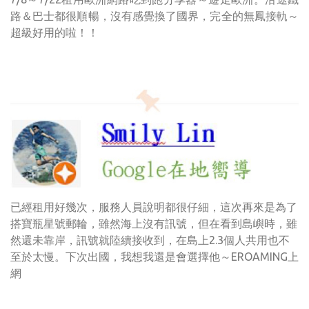
路＆巴士都很順暢，沒有感覺換了國界，完全的無鳳接軌～
超級好用的啦！！
已經租用好幾次，服務人員說明都很仔細，這次再來是為了
搭寶瓶星號郵輪，雖然海上沒有訊號，但在看到島嶼時，雖
然還未靠岸，訊號就陸續接收到，在島上2.3個人共用也不
至於太慢。下次出國，我想我還是會選擇他～EROAMING上
網