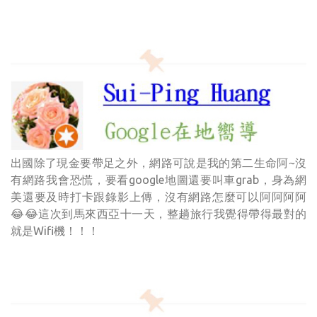
出國除了現金要帶足之外，網路可說是我的第二生命阿~沒
有網路我會恐慌，要看google地圖還要叫車grab，身為網
美還要及時打卡跟錄影上傳，沒有網路怎麼可以阿阿阿阿
😂😂這次到馬來西亞十一天，整趟旅行我覺得帶得最對的
就是Wifi機！！！