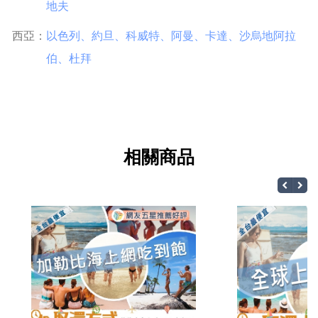
地夫
西亞：
以色列
、
約旦
、
科威特
、
阿曼
、
卡達
、
沙烏地阿拉
伯
、
杜拜
相關商品