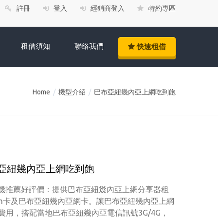
註冊
登入
經銷商登入
特約專區
租借須知
聯絡我們
快速租借
Home
/
機型介紹
/
巴布亞紐幾內亞上網吃到飽
亞紐幾內亞上網吃到飽
網機推薦好評價：提供巴布亞紐幾內亞上網分享器租
im卡及巴布亞紐幾內亞網卡。讓巴布亞紐幾內亞上網
用，搭配當地巴布亞紐幾內亞電信訊號3G/4G，