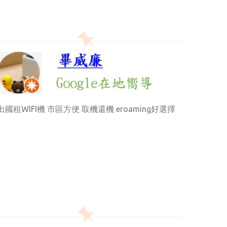
出國租WIFI機 市區方便 取機還機 eroaming好選擇