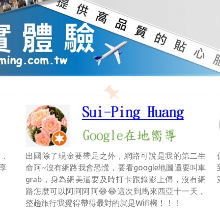
器．
出國除了現金要帶足之外，網路可說是我的第二生
享
命阿~沒有網路我會恐慌，要看google地圖還要叫車
grab，身為網美還要及時打卡跟錄影上傳，沒有網
路怎麼可以阿阿阿阿😂😂這次到馬來西亞十一天，
整趟旅行我覺得帶得最對的就是Wifi機！！！