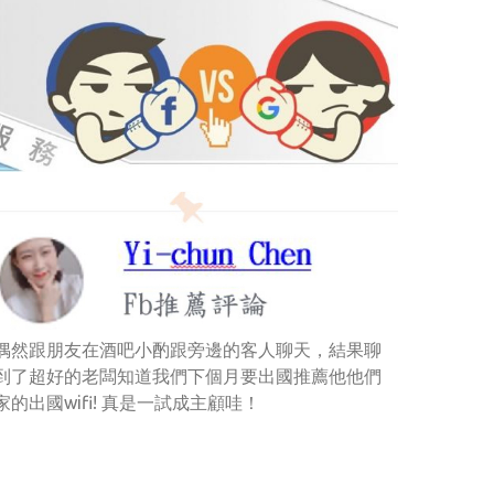
偶然跟朋友在酒吧小酌跟旁邊的客人聊天，結果聊
到了超好的老闆知道我們下個月要出國推薦他他們
家的出國wifi! 真是一試成主顧哇！