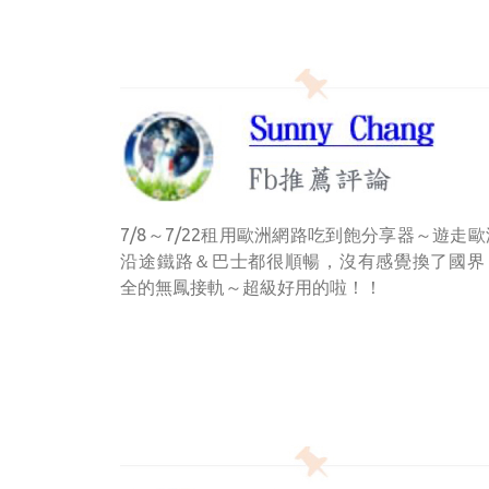
7/8～7/22租用歐洲網路吃到飽分享器～遊走
沿途鐵路＆巴士都很順暢，沒有感覺換了國界
全的無鳳接軌～超級好用的啦！！