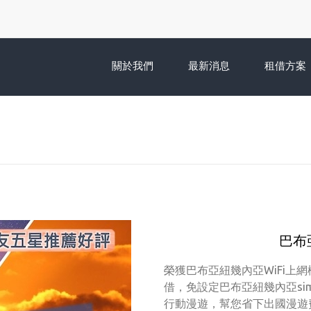
關於我們
最新消息
租借方案
巴布
榮獲巴布亞紐幾內亞WiFi上
借，免設定巴布亞紐幾內亞s
行動漫遊，幫您省下出國漫遊費