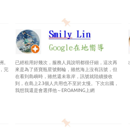
歐洲。
已經租用好幾次，服務人員說明都很仔細，這次再
，完
來是為了搭寶瓶星號郵輪，雖然海上沒有訊號，但
在看到島嶼時，雖然還未靠岸，訊號就陸續接收
到，在島上2.3個人共用也不至於太慢。下次出國，
我想我還是會選擇他～EROAMING上網