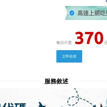
370
每日只需
立即租借
服務敘述