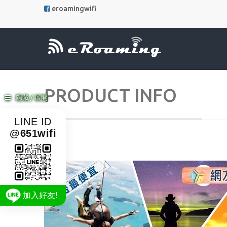
eroamingwifi
PRODUCT INFO
隱藏 / 展開
LINE ID
@651wifi
加入好友!