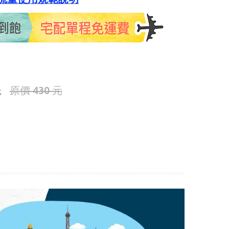
原價 430 元
元