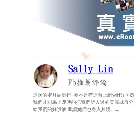
這次的蜜月歐洲行~要不是有這台上網wifi分享
我們才能馬上即時的把我們所去過的美麗城市分
給我們的好噴油!!!!!讓她們也身入其境........。