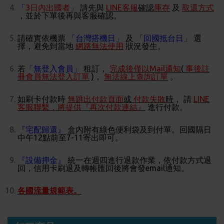
「
3日內出國者
」
請先與
LINE客服
確認
庫存
及
取還方式
，並於下單後再與客服確認。
請確實依機票
「台灣搭機日」
及
「回國抵台日」
選
擇，避免到當地
網路無法使用
狀況發生。
若
「無登入會員」
租訂，
完成後僅以Mail通知
(
事後註
冊會員無法登入訂單
)
，
無法線上查詢訂單
。
如刷卡付款時
無跳出付款頁面
或
付款失敗
時
，
請
LINE
客服聯繫，將提供『再次付款連結』
進行付款。
『宅配歸還』
盒內附有綠色便利袋及到付單。回國隔日
中午12點前至7-11寄出即可。
『設備押金』
統一在週四進行退款作業，依付款方式退
回，信用卡刷退及轉帳匯回後將會發email通知。
各國流量規範表。