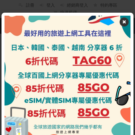
註冊
登入
經銷商登入
特約專區
快速租借
PLACING ORDERS
STEP.1
Home
/
選擇方案
租借資料