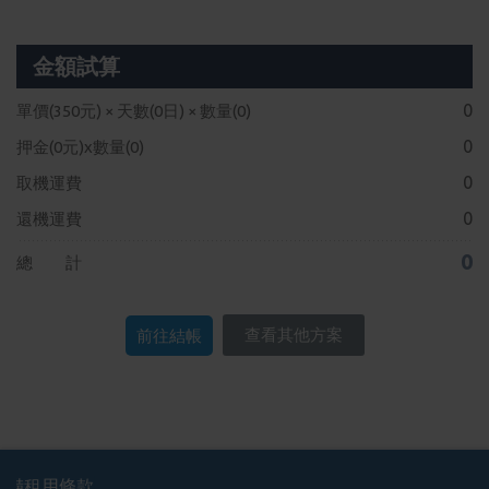
金額試算
0
單價(
350
元) × 天數(
0
日) × 數量(
0
)
0
押金(
0
元)x數量(
0
)
0
取機運費
0
還機運費
0
總 計
查看其他方案
備租用條款