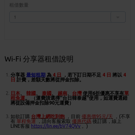
租借數量
Wi-Fi 分享器租借說明
分享器
最短租期
為
4 日
，若下訂日期不足
4 日
將以
4
日
計費，差額天數將從押金扣除。
日本
、
韓國
、
泰國
、
越南
、
台灣
使用6折優惠不享有
單
程免運
。
（運費請選擇''台日韓泰越''使用，如運費選錯
將從設備押金扣除90元運費）
如欲訂購
台灣上網吃到飽
，目前
優惠價95元/天
，(
不享
有
單程免運
，請向客服索取
優惠代碼
後訂購，線上
LINE客服
https://lin.ee/bV74QVv
。)