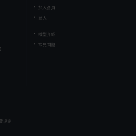
加入會員
登入
機型介紹
常見問題
)
費規定