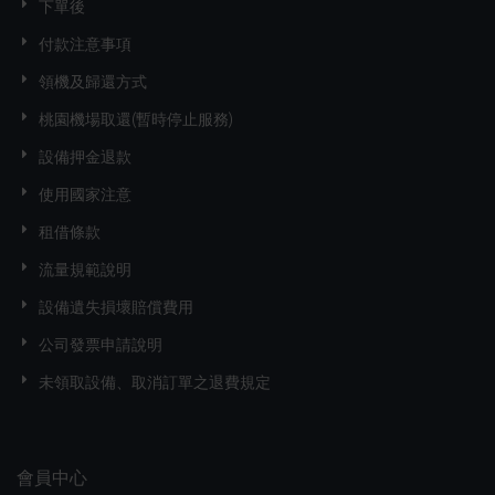
下單後
付款注意事項
領機及歸還方式
桃園機場取還(暫時停止服務)
設備押金退款
使用國家注意
租借條款
流量規範說明
設備遺失損壞賠償費用
公司發票申請說明
未領取設備、取消訂單之退費規定
會員中心