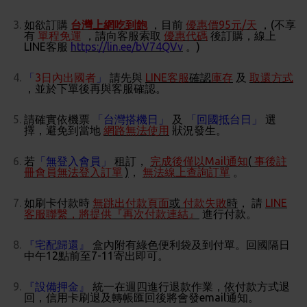
如欲訂購
台灣上網吃到飽
，目前
優惠價95元/天
，(
不享
有
單程免運
，請向客服索取
優惠代碼
後訂購，線上
LINE客服
https://lin.ee/bV74QVv
。)
「
3日內出國者
」
請先與
LINE客服
確認
庫存
及
取還方式
，並於下單後再與客服確認。
請確實依機票
「台灣搭機日」
及
「回國抵台日」
選
擇，避免到當地
網路無法使用
狀況發生。
若
「無登入會員」
租訂，
完成後僅以Mail通知
(
事後註
冊會員無法登入訂單
)
，
無法線上查詢訂單
。
如刷卡付款時
無跳出付款頁面
或
付款失敗
時
，
請
LINE
客服聯繫，將提供『再次付款連結』
進行付款。
『宅配歸還』
盒內附有綠色便利袋及到付單。回國隔日
中午12點前至7-11寄出即可。
『設備押金』
統一在週四進行退款作業，依付款方式退
回，信用卡刷退及轉帳匯回後將會發email通知。