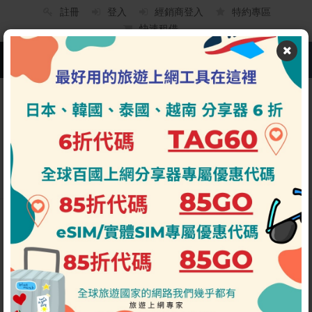
註冊
登入
經銷商登入
特約專區
快速租借
PLACING ORDERS
STEP.1
Home
/
選擇方案
租借資料