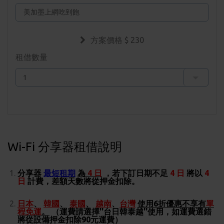
方案價格 $
230
租借數量
Wi-Fi 分享器租借說明
分享器
最短租期
為
4 日
，若下訂日期不足
4 日
將以
4
日
計費，差額天數將從押金扣除。
日本
、
韓國
、
泰國
、
越南
、
台灣
使用6折優惠不享有
單
程免運
。
（運費請選擇''台日韓泰越''使用，如運費選錯
將從設備押金扣除90元運費）