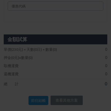
金額試算
0
單價(
230
元) × 天數(
0
日) × 數量(
0
)
0
押金(
0
元)x數量(
0
)
0
取機運費
0
還機運費
0
總 計
查看其他方案